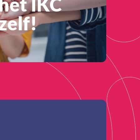
het IKC
zelf!