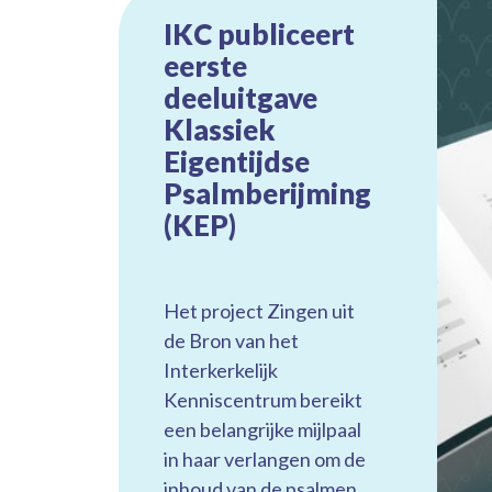
IKC publiceert
eerste
deeluitgave
Klassiek
Eigentijdse
Psalmberijming
(KEP)
Het project Zingen uit
de Bron van het
Interkerkelijk
Kenniscentrum bereikt
een belangrijke mijlpaal
in haar verlangen om de
inhoud van de psalmen