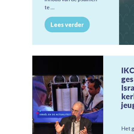
te …
Lees verder
IKC
ges
Isra
ker
je
Ontlezing onde
niet?
Het 
Jongeren lezen wél! Maa