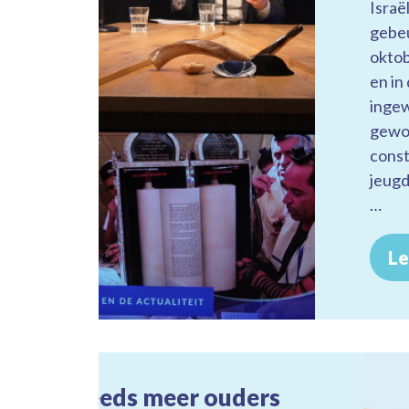
Israël
Kijk maar op BookTok.
gebeu
oktob
en in
ingew
gewo
cons
jeug
…
Le
Steeds meer ouders