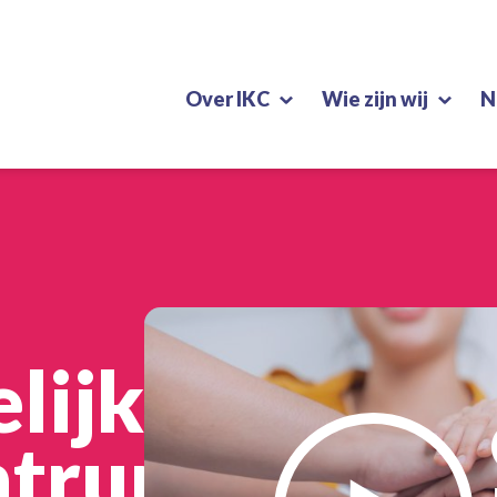
Over IKC
Wie zijn wij
N
lijk
ntrum