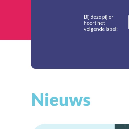
Bij deze pijler
hoort het
volgende label:
Nieuws