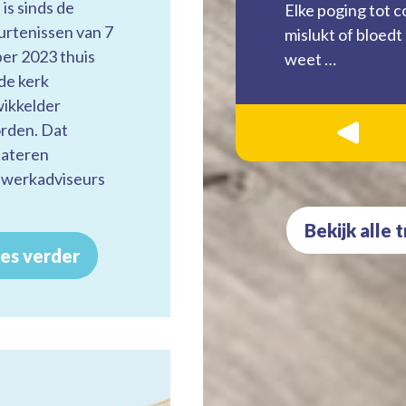
 is sinds de
Elke poging tot 
rtenissen van 7
mislukt of bloedt
er 2023 thuis
weet …
 de kerk
ikkelder
rden. Dat
«
tateren
dwerkadviseurs
Bekijk alle 
es verder