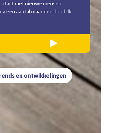
contact met nieuwe mensen
opvallend v
 na een aantal maanden dood. Ik
transgender
Lassche va
»
trends en ontwikkelingen