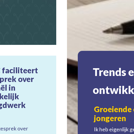
Trends 
 faciliteert
prek over
ël in
ontwikk
kelijk
ugdwerk
r jongeren of
Groeiende
jongeren
gesprek over
r het liefst in het Engels.
Ik heb eigenlijk 