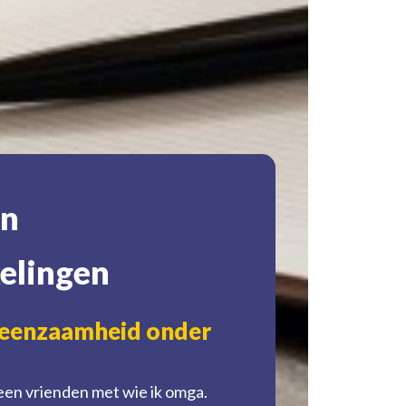
en
elingen
 eenzaamheid onder
Gender 
de keu
geen vrienden met wie ik omga.
Lange wach