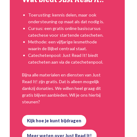
Toerusting: kennis delen, maar ook
ondersteuning op maat als dat nodig is.
Cursus: een gratis online basiscursus
catechese voor startende catecheten.
Methode: een vijfjarige lesmethode
waarin de Bijbel centraal staat.
Catechetenpool: Just Read It! biedt
catecheten aan via de catechetenpool.
Bijna alle materialen en diensten van Just
Read It! zijn gratis. Dat is alleen mogelijk
dankzij donaties. We willen heel graag dit
gratis blijven aanbieden. Wil je ons hierbij
steunen?
Kijk hoe je kunt bijdragen
Meer weten over Just Read It!