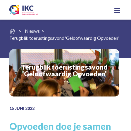
Nieuws
Terugblik toerustingsavond 'Geloofwaardig Opvoeden'
Terugblik toerustingsavond
'Geloofwaardig Opvoeden'
15
JUNI
2022
Opvoeden doe je samen