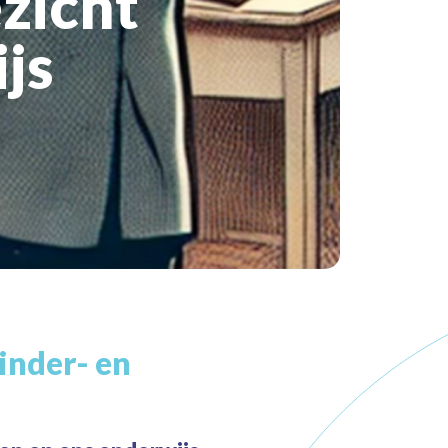
zicht
js
inder- en