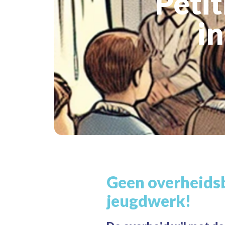
Peti
i
Geen overheidsb
jeugdwerk!