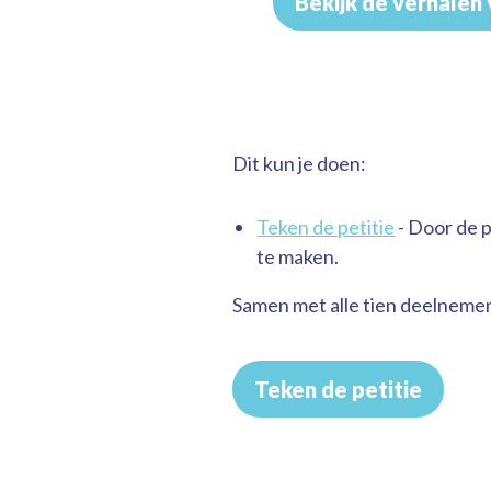
Bekijk de verhalen 
Dit kun je doen:
Teken de petitie
- Door de p
te maken.
Samen met alle tien deelneme
Teken de petitie