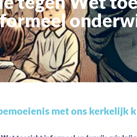
tie tegen Wet toe
nformeel onderwi
emoeienis met ons kerkelijk k