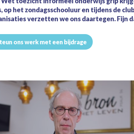
 Wet toezicht informeel onderwijs grip krij
, op het zondagsschooluur en tijdens de clu
nisaties verzetten we ons daartegen. Fijn da
teun ons werk met een bijdrage