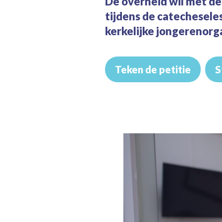
De overheid wil met de
tijdens de catecheseles
kerkelijke jongerenorga
Teken de petitie
S